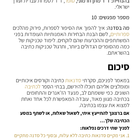
בהנחיית: ד"ר מתן חרמוני,
סופר
, ד"ר לספרות עברית ועורך
ישראלי.
מספר מפגשים
:
10
מה בסדנה
: איך להפוך את הסיפור לספרות, פירוק מהלכים
ספרותיים
, לשם הבנת הבחירות האמנותיות העומדות בפני
המשתתפים וההכרעות שהם לוקחים. לימוד טכניקות של
כמה מהסופרים הגדולים ביותר, ותרגול טכניקות כתיבה
בהשראתם.
סיכום
במאמר לפניכם, סקרתי
סדנאות
כתיבה וקורסים איכותיים
ומומלצים אליהם תוכלו להירשם, בבתי הספר
לכתיבה
השונים. כפי ששמתם לב, מנעד הז'אנרים והתחומים
בכתיבה מגוון מאוד, עובדה המאפשרת לכל אחד ואחת
למצוא את עצמו בכתיבה.
אם ברצונך להתייעץ איתי, לשאול שאלות, או לשתף במסע
הכתיבה שלך…
לפניך שתי דרכים נפלאות:
1. אני מקיים סדנאות כתיבה ללא עלות, ובסוף כל סדנה מתקיים