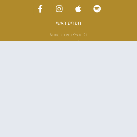
תפריט ראשי
21 תרגילי כתיבה במתנה!
ליווי כתיבה אישי
[חדר עריכה]
סדנה בניו יורק
ריטריט כתיבה תאילנד
סדנת כתיבה
הספרים שלי
100 דרכים לאבד את עצמך בהודו
100 דרכים לחזור
פודקאסט ספרותי
אודות
עליי בתקשורת
בלוג כתיבה
בית ספר לכתיבה