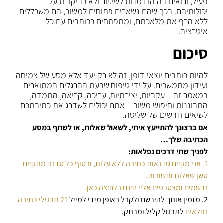
פעיל, ורואים בה הזדמנות לשיפור ולא כביקורת על
יכולותיהם. בכך שהם נשארים פתוחים למשוב, הם משכללים
ללא הרף את מלאכתם, ומתפתחים ככותבים עם כל
איטרציה.
סיכום
להיות כותבים יוצאי דופן, זה לא רק יעד אלא מסע של צמיחה
ועידון מתמשכים. על ידי טיפוח שבעת ההרגלים המתוארים
במאמר זה – עקביות, יצירתיות, עריכה, קריאה, התמדה,
התבוננות וחיפוש משוב – אתם יכולים לשדרג את כתיבתכם
לשיאים חדשים של שליטה.
אם ברצונך להתייעץ איתי, לשאול שאלות, או לשתף במסע
הכתיבה שלך…
לפניך שתי דרכים נפלאות:
1. אני מקיים סדנאות כתיבה ללא עלות, ובסוף כל סדנה מתקיים
סשן שאלות ותשובות.
נרשמים ומצטרפים אליי חינם בלחיצה כאן.
2. מזמין אותך להירשם ולקבל באופן מידי למייל
21 תרגילי כתיבה
נפלאים
לתרגול קליל ומרתק.