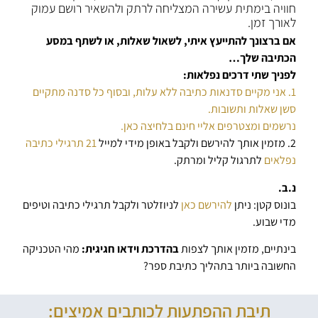
חוויה בימתית עשירה המצליחה לרתק ולהשאיר רושם עמוק
לאורך זמן.
אם ברצונך להתייעץ איתי, לשאול שאלות, או לשתף במסע
הכתיבה שלך…
לפניך שתי דרכים נפלאות:
1. אני מקיים סדנאות כתיבה ללא עלות, ובסוף כל סדנה מתקיים
סשן שאלות ותשובות.
נרשמים ומצטרפים אליי חינם בלחיצה כאן.
2. מזמין אותך להירשם ולקבל באופן מידי למייל
21 תרגילי כתיבה
נפלאים
לתרגול קליל ומרתק.
נ.ב.
בונוס קטן: ניתן
להירשם כאן
לניוזלטר ולקבל תרגילי כתיבה וטיפים
מדי שבוע.
בינתיים, מזמין אותך לצפות
בהדרכת וידאו חגיגית:
מהי הטכניקה
החשובה ביותר בתהליך כתיבת ספר?
תיבת ההפתעות לכותבים אמיצים: