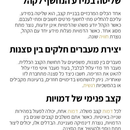
שליטה במידע הנחשף לקהל
אחד הכלים המרכזיים בבניית קצב, הוא שליטה במידע.
עליכם להחליט מתי לחשוף פרטים חשובים ומתי לעכבם.
כאשר הקהל יודע משהו שהדמויות אינן יודעות, נוצר מתח
מסוג אחד. כאשר הדמויות מגלות מידע יחד עם הקהל,
נוצרת
חוויה
שונה.
יצירת מעברים חלקים בין סצנות
מעברים בין סצנות, משפיעים על תחושת הקצב הכללית.
מעבר חד מדי עלול לבלבל, בעוד מעבר איטי מדי עלול
להאט את הזרימה. חשבו כיצד כל סצנה מתחברת לזו
שאחריה. ניתן להשתמש בדימויים חוזרים, ברעיונות מקבילים
או בהמשכיות
רגשית
.
קצב פנימי של דמויות
לכל
דמות
קצב משלה.
דמות
אחת, יכולה לפעול במהירות
שנייה באיטיות. כאשר אתם משלבים קצבים שונים בין
הדמויות, נוצרת דינמיקה מעניינת. הבדלים אלו, יכולים ליצור
מתח נוסף ולהעשיר את הסצנה.