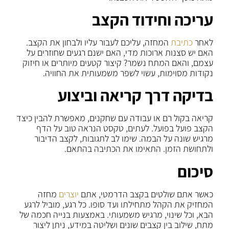
עריכה וחידוד הקצב
לאחר
כתיבת
המחזה, עליכם לעבור עליו ולבחון את הקצב.
האם יש סצנות ארוכות מדי, האם ישנם רגעים שחוזרים על
עצמם, והאם המתח נשמר? קיצור קטעים מיותרים או חיזוק
נקודות מסוימות, עשוי לשפר משמעותית את החוויה.
בדיקה דרך קריאה וביצוע
קריאה בקול רם או עבודה עם שחקנים, מאפשרת להבין כיצד
הקצב פועל בפועל. לעתים, טקסט הנראה טוב על הדף
מרגיש שונה על הבמה. שימו לב לתגובות, לקצב הדיבור
ולתחושת הזמן. התאימו את הכתיבה בהתאם.
סיכום
כאשר אתם שולטים בקצב הדרמטי, אתם
יוצרים
מחזה
המחזיק את הקהל מתחילתו ועד סופו. כל רגע, מוביל לרגע
הבא, וכל שינוי, מרגיש משמעותי. באמצעות בנייה חכמה של
מתח, שילוב בין קצבים שונים ושליטה במידע, ניתן ליצור