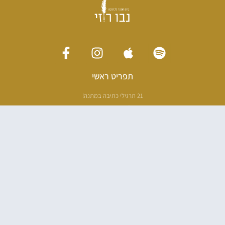
תפריט ראשי
21 תרגילי כתיבה במתנה!
ליווי כתיבה אישי
[חדר עריכה]
סדנה בניו יורק
ריטריט כתיבה תאילנד
סדנת כתיבה
הספרים שלי
100 דרכים לאבד את עצמך בהודו
100 דרכים לחזור
פודקאסט ספרותי
אודות