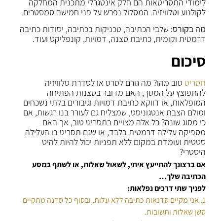
לימודי התסריטאות הם חלק אינטגרלי מתכנית המחלקה
לקולנוע וטלוויזיה. המסלול נפרש על פני חמישה סמסטרים.
מה בקורס:
שלבי הכתיבה, טכניקות בכתיבה, יסודות כתיבה
דרמטית וקומית, כתיבת סצנה, דמויות, קונפליקט ועוד.
סיכום
תסריט
טוב מהו? מה גורם לסרט או לסדרת טלוויזיה
להתפוצץ על המסך, האם מדובר בסצנות הפתיחה
המופלאות, או דווקא כתיבת דמויות וגיבורים בלתי נשכחים
ומולם הצבת אנטגוניסט, שמצליח גם לעורר בנו רגשות, אם
כי מסוג שונה? כל אלה מצויים בתסריט טוב, אך האם
מספיקה עלילה דרמטית בלבד, או שגם תסריט בו העלילה
סטטית ועומדת במקום ללא תפניות יכול להיות להיט
היסטרי?
אם ברצונך להתייעץ איתי, לשאול שאלות, או לשתף במסע
הכתיבה שלך…
לפניך שתי דרכים נפלאות:
1. אני מקיים סדנאות כתיבה ללא עלות, ובסוף כל סדנה מתקיים
סשן שאלות ותשובות.