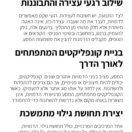
שילוב רגעי עצירה והתבוננות
לצד התנועה, יש חשיבות לעצירות. רגעי שקט מאפשרים
לדמויות, לעבד את מה שעברו. עצירה כזו, אינה האטה
מיותרת אלא חלק מהותי מן התהליך. ברגעים אלה, ניתן
להעמיק ברגש, במחשבה ובשינוי הפנימי. הקוראים או
הצופים, מקבלים הזדמנות להבין את משמעות המסע.
בניית קונפליקטים המתפתחים
לאורך הדרך
המסע, מציב בפני הדמויות אתגרים שונים. קונפליקטים,
יכולים להיות חיצוניים או פנימיים, אך הם צריכים להתפתח
ולהשתנות. אין לחזור על אותו סוג אתגר אלא להעמיקו. כאשר
הקונפליקטים מתפתחים, המסע מרגיש חי. הדמויות, אינן
נשארות באותו מקום אלא נדרשות להשתנות כדי להתמודד.
יצירת תחושת גילוי מתמשכת
אחד המרכיבים המרכזיים, כולל תחושת גילוי. הדמויות,
לומדות על העולם, על עצמן ועל האחרים. כל שלב במסע