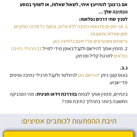
אם ברצונך להתייעץ איתי, לשאול שאלות, או לשתף במסע
הכתיבה שלך…
לפניך שתי דרכים נפלאות:
1. אני מקיים סדנאות כתיבה ללא עלות, ובסוף כל סדנה מתקיים
סשן שאלות ותשובות.
נרשמים ומצטרפים אליי חינם בלחיצה כאן.
2. מזמין אותך להירשם ולקבל באופן מידי למייל
21 תרגילי כתיבה
נפלאים
לתרגול קליל ומרתק.
נ.ב.
בונוס קטן: ניתן
להירשם כאן
לניוזלטר ולקבל תרגילי כתיבה וטיפים
מדי שבוע.
בינתיים, מזמין אותך לצפות
בהדרכת וידאו חגיגית:
מהי הטכניקה
החשובה ביותר בתהליך כתיבת ספר?
תיבת ההפתעות לכותבים אמיצים: