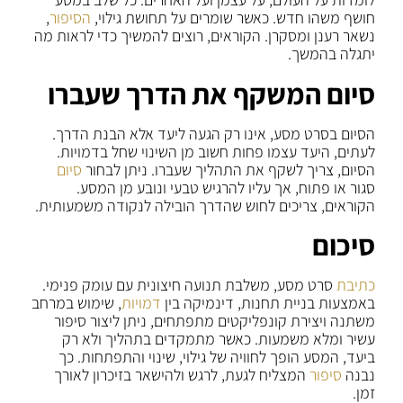
חושף משהו חדש. כאשר שומרים על תחושת גילוי,
הסיפור
,
נשאר רענן ומסקרן. הקוראים, רוצים להמשיך כדי לראות מה
יתגלה בהמשך.
סיום המשקף את הדרך שעברו
הסיום בסרט מסע, אינו רק הגעה ליעד אלא הבנת הדרך.
לעתים, היעד עצמו פחות חשוב מן השינוי שחל בדמויות.
הסיום, צריך לשקף את התהליך שעברו. ניתן לבחור
סיום
סגור או פתוח, אך עליו להרגיש טבעי ונובע מן המסע.
הקוראים, צריכים לחוש שהדרך הובילה לנקודה משמעותית.
סיכום
כתיבת
סרט מסע, משלבת תנועה חיצונית עם עומק פנימי.
באמצעות בניית תחנות, דינמיקה בין
דמויות
, שימוש במרחב
משתנה ויצירת קונפליקטים מתפתחים, ניתן ליצור סיפור
עשיר ומלא משמעות. כאשר מתמקדים בתהליך ולא רק
ביעד, המסע הופך לחוויה של גילוי, שינוי והתפתחות. כך
נבנה
סיפור
המצליח לגעת, לרגש ולהישאר בזיכרון לאורך
זמן.