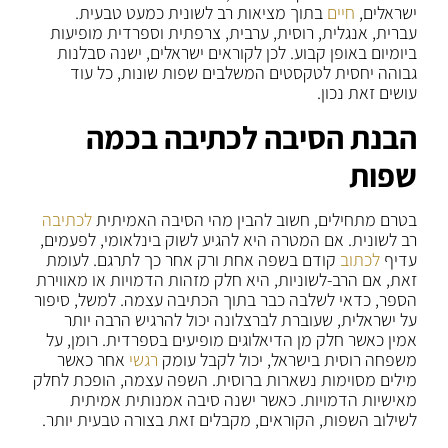
ישראלים,
חיים
בתוך מציאות רב לשונית כמעט טבעית.
עברית, אנגלית, רוסית, ערבית, צרפתית וספרדית מופיעות
ביומיום באופן קבוע. לכן לקוראים ישראלים, ישנה סבלנות
גבוהה יחסית לטקסטים המשלבים שפות שונות, כל עוד
עושים זאת נכון.
הבנת הסיבה לכתיבה בכמה
שפות
בטרם מתחילים, חשוב להבין מהי הסיבה האמיתית
לכתיבה
רב לשונית. אם המטרה היא להגיע לשוק בינלאומי, לפעמים,
עדיף
לכתוב
קודם בשפה אחת ורק אחר כך לתרגם. לעומת
זאת, אם הרב-לשוניות, היא חלק מזהות הדמויות או מאווירת
הספר, כדאי לשלבה כבר בתוך הכתיבה עצמה. למשל, סיפור
על ישראלית, שעוברת לברצלונה יכול להרגיש הרבה יותר
אמין כאשר חלק מן הדיאלוגים מופיעים בספרדית. רומן, על
משפחה רוסית בישראל, יכול לקבל עומק
רגשי
אחר כאשר
מילים מסוימות נשארות ברוסית. השפה עצמה, הופכת לחלק
מאישיות הדמויות. כאשר ישנה סיבה אמנותית אמיתית
לשילוב השפות, הקוראים, מקבלים זאת בצורה טבעית יותר.