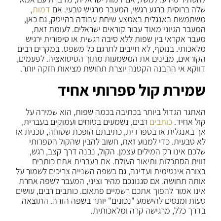
שלה ברוסית ברגע רגשי, המעבר מרגיש טבעי. אם
דמות
,
משתמשת באנגלית באמצע שיחת עבודה בהייטק, גם כאן,
המעבר הגיוני מאוד עבור קוראים ישראלים. לעומת זאת,
מעבר אקראי בין שפות ללא סיבה רגשית או סיפורית ירגיש
מלאכותי. בנוסף, לא חייבים לתרגם כל משפט. במקרים רבים
הקוראים, מבינים את המשמעות מתוך הסיטואציה. לפעמים,
דווקא אי ההבנה הקטנה יוצרת תחושת מציאות חזקה יותר.
שמירת קול ספרותי אחיד
האתגר הגדול ביותר בכתיבה בכמה שפות, הוא שמירה על
קול אחיד.
כותבים
רבים, נשמעים בטוחים ועמוקים בעברית,
אך באנגלית או בספרדית, כתיבתם הופכת שטוחה, טכנית או
לא טבעית. כדי למנוע זאת, חשוב להבין שהקול הספרותי
שלכם אינו רק המילים עצמן. הקול, נבנה דרך קצב, רגש,
זווית הסתכלות ותיאור העולם. אם בעברית אתם כותבים
בצורה אינטימית ועדינה, גם בשפה השנייה צריכים לשמור על
אותה תחושה. אם סגנונכם מהיר וציני, המעבר לשפה אחרת
אינו אמור להפוך אתכם רשמיים פתאום. כותבים רבים, עושים
טעות ומנסים להישמע "נכונים" יותר בשפה הזרה. התוצאה
בדרך כלל, מרגישה קרה ומלאכותית.