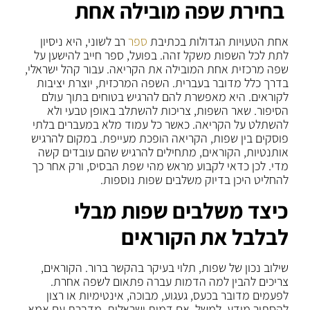
בחירת שפה מובילה אחת
אחת הטעויות הגדולות בכתיבת
ספר
רב לשוני, היא ניסיון
לתת לכל השפות משקל זהה. בפועל, ספר חייב להישען על
שפה מרכזית אחת המובילה את הקריאה. עבור קהל ישראלי,
בדרך כלל מדובר בעברית. השפה המרכזית, יוצרת יציבות
לקוראים. היא מאפשרת להם להרגיש בטוחים בתוך עולם
הסיפור. שאר השפות, צריכות להשתלב באופן טבעי ולא
להשתלט על הקריאה. כאשר כל עמוד מלא במעברים בלתי
פוסקים בין שפות, הקריאה הופכת מעייפת. במקום להרגיש
אותנטיות, הקוראים, מתחילים להרגיש שהם עובדים קשה
מדי. לכן כדאי לקבוע מראש מהי שפת הבסיס, ורק אחר כך
להחליט היכן בדיוק משלבים שפות נוספות.
כיצד משלבים שפות מבלי
לבלבל את הקוראים
שילוב נכון של שפות, תלוי בעיקר בהקשר ברור. הקוראים,
צריכים להבין למה הדמות עברה פתאום לשפה אחרת.
לפעמים מדובר בכעס, געגוע, מבוכה, אינטימיות או רצון
להסתיר מידע. למשל, אם דמות ישראלית, מדברת עם אמא