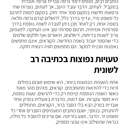
כותבים רבים, מנסים ליצור גרסה עברית וגרסה אנגלית
במקביל. לעתים, הדבר עובד היטב, אך לעתים, נוצרות שתי
גרסאות חלשות במקום ספר אחד חזק. במקום לנסות לתרגם
כל משפט מיד, עדיף בדרך כלל, להשלים קודם גרסה מלאה
בשפה אחת. רק לאחר מכן ניתן לעבדה לשפה נוספת בדרך
ספרותית אמיתית. תרגום ספרותי טוב אינו העתקה. לפעמים,
צריך לשנות בדיחות, דיאלוגים, תיאורים ואף חלקים שלמים
כדי שהספר יעבוד בשפה החדשה. הקוראים, אינם מחפשים
נאמנות טכנית למקור. הם מחפשים חוויה רגשית חזקה.
טעויות נפוצות בכתיבה רב
לשונית
אחת הטעויות הנפוצות ביותר, היא שימוש מוגזם במילים
זרות כדי להיראות מתוחכמים. קוראים, מזהים מהר מאוד
כאשר השפה הנוספת קיימת רק כדי להרשים. טעות נוספת,
היא חוסר עקביות. אם דמות, מדברת באנגלית בפרק אחד
ועברית בפרק הבא בלי הסבר ברור, הקוראים, מתחילים
להתנתק. בנוסף, ישנם כותבים המעמיסים הסברים אחרי כל
משפט זר. הדבר, פוגע בזרימה. אם צריכים להסביר כל מילה,
כנראה שהשילוב אינו טבעי מספיק.