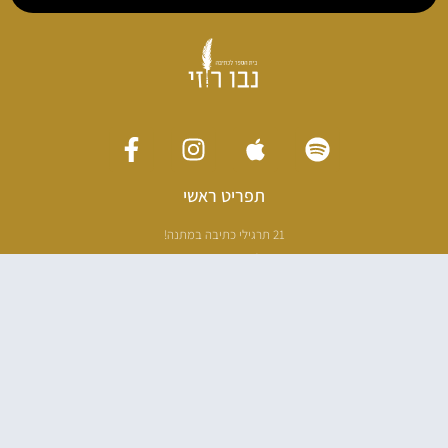
תפריט ראשי
21 תרגילי כתיבה במתנה!
ליווי כתיבה אישי
[חדר עריכה]
סדנה בניו יורק
ריטריט כתיבה תאילנד
סדנת כתיבה
הספרים שלי
100 דרכים לאבד את עצמך בהודו
100 דרכים לחזור