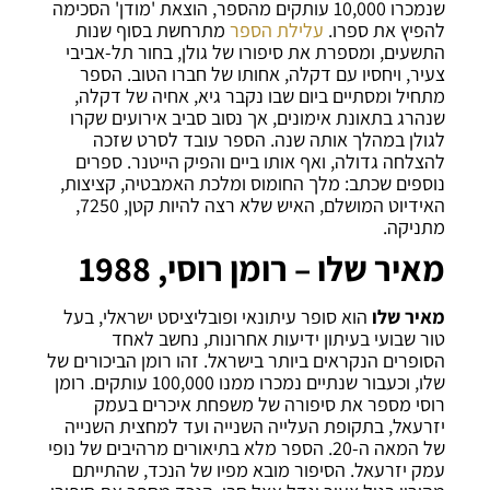
שנמכרו 10,000 עותקים מהספר, הוצאת 'מודן' הסכימה
להפיץ את ספרו.
עלילת הספר
מתרחשת בסוף שנות
התשעים, ומספרת את סיפורו של גולן, בחור תל-אביבי
צעיר, ויחסיו עם דקלה, אחותו של חברו הטוב. הספר
מתחיל ומסתיים ביום שבו נקבר גיא, אחיה של דקלה,
שנהרג בתאונת אימונים, אך נסוב סביב אירועים שקרו
לגולן במהלך אותה שנה. הספר עובד לסרט שזכה
להצלחה גדולה, ואף אותו ביים והפיק הייטנר.
ספרים
נוספים שכתב: מלך החומוס ומלכת האמבטיה, קציצות,
האידיוט המושלם, האיש שלא רצה להיות קטן, 7250,
מתניקה.
מאיר שלו – רומן רוסי, 1988
מאיר שלו
הוא סופר עיתונאי ופובליציסט ישראלי, בעל
טור שבועי בעיתון ידיעות אחרונות, נחשב לאחד
הסופרים הנקראים ביותר בישראל. זהו רומן הביכורים של
שלו, וכעבור שנתיים נמכרו ממנו 100,000 עותקים.
רומן
רוסי מספר את סיפורה של משפחת איכרים בעמק
יזרעאל, בתקופת העלייה השנייה ועד למחצית השנייה
של המאה ה-20. הספר מלא בתיאורים מרהיבים של נופי
עמק יזרעאל. הסיפור מובא מפיו של הנכד, שהתייתם