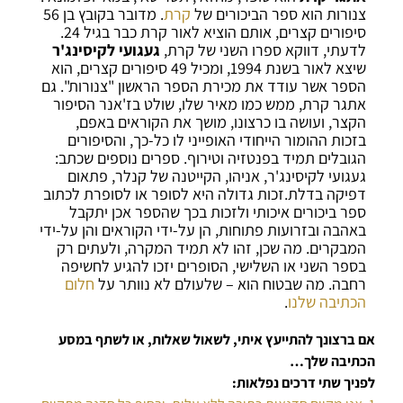
צנורות הוא ספר הביכורים של
קרת
. מדובר בקובץ בן 56
סיפורים קצרים, אותם הוציא לאור קרת כבר בגיל 24.
לדעתי, דווקא ספרו השני של קרת,
געגועי לקיסינג'ר
שיצא לאור בשנת 1994, ומכיל 49 סיפורים קצרים, הוא
הספר אשר עודד את מכירת הספר הראשון "צנורות". גם
אתגר קרת, ממש כמו מאיר שלו, שולט בז'אנר הסיפור
הקצר, ועושה בו כרצונו, מושך את הקוראים באפם,
בזכות ההומור הייחודי האופייני לו כל-כך, והסיפורים
הגובלים תמיד בפנטזיה וטירוף. ספרים נוספים שכתב:
געגועי לקיסינג'ר, אניהו, הקייטנה של קנלר, פתאום
דפיקה בדלת.זכות גדולה היא לסופר או לסופרת לכתוב
ספר ביכורים איכותי ולזכות בכך שהספר אכן יתקבל
באהבה ובזרועות פתוחות, הן על-ידי הקוראים והן על-ידי
המבקרים. מה שכן, זהו לא תמיד המקרה, ולעתים רק
בספר השני או השלישי, הסופרים יזכו להגיע לחשיפה
רחבה. מה שבטוח הוא – שלעולם לא נוותר על
חלום
הכתיבה שלנו
.
אם ברצונך להתייעץ איתי, לשאול שאלות, או לשתף במסע
הכתיבה שלך…
לפניך שתי דרכים נפלאות: