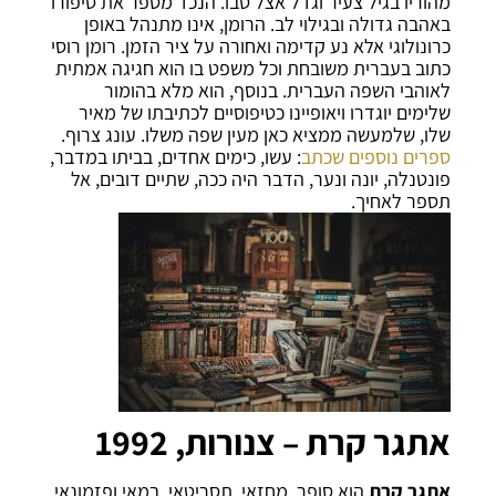
מהוריו בגיל צעיר וגדל אצל סבו. הנכד מספר את סיפורו
באהבה גדולה ובגילוי לב. הרומן, אינו מתנהל באופן
כרונולוגי אלא נע קדימה ואחורה על ציר הזמן. רומן רוסי
כתוב בעברית משובחת וכל משפט בו הוא חגיגה אמתית
לאוהבי השפה העברית. בנוסף, הוא מלא בהומור
שלימים יוגדרו ויאופיינו כטיפוסיים לכתיבתו של מאיר
שלו, שלמעשה ממציא כאן מעין שפה משלו. עונג צרוף.
ספרים נוספים שכתב
: עשו, כימים אחדים, בביתו במדבר,
פונטנלה, יונה ונער, הדבר היה ככה, שתיים דובים, אל
תספר לאחיך.
אתגר קרת – צנורות, 1992
אתגר קרת
הוא סופר, מחזאי, תסריטאי, במאי ופזמונאי.