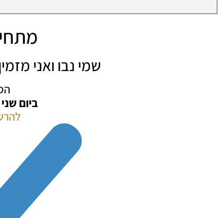
מתחיל
שמי נבו ואני מזמ
הס
ביום שני
להרש