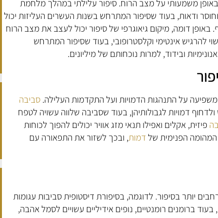
באופן משמעותי על מצב הרוח. סיפור עלילתי במהלך מלחמת
חוסר ודאות, בעוד שסיפור המתרחש בשנות העשרים העליזות יכול
 באופן דומה, מיקום גיאוגרפי של סיפור יכול לעצב את מצב הרוח
וי להרגיש אינטימי וקלסטרופובי, בעוד שסיפור המתרחש
ונימיות ובידוד, למרות נוכחותם של מיליונים.
פור
שפיעה על התנהגות הדמויות ועל התקדמות העלילה.
סביבה
 ולדחוף דמויות לגבולותיהן, בעוד שסביבה שלווה עשויה לטפח
בה
פיזית, אקלים ואפילו תנאי מזג אוויר יכולים להפוך לכוחות
 המהומה הפנימית של
דמות
, ובכך לשזור את התפאורה עם
ים יותר בסיפור. לדוגמה, בסיפורת דיסטופית סביבות עגומות
, בעוד ברומנים רומנטיים, נופים אידיליים עשויים לסמל אהבה,