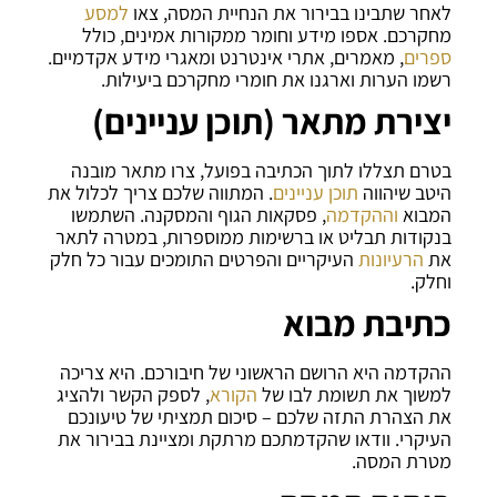
לאחר שתבינו בבירור את הנחיית המסה, צאו
למסע
מחקרכם. אספו מידע וחומר ממקורות אמינים, כולל
ספרים
, מאמרים, אתרי אינטרנט ומאגרי מידע אקדמיים.
רשמו הערות וארגנו את חומרי מחקרכם ביעילות.
יצירת מתאר (תוכן עניינים)
בטרם תצללו לתוך הכתיבה בפועל, צרו מתאר מובנה
היטב שיהווה
תוכן עניינים
. המתווה שלכם צריך לכלול את
המבוא
וההקדמה
, פסקאות הגוף והמסקנה. השתמשו
בנקודות תבליט או ברשימות ממוספרות, במטרה לתאר
את
הרעיונות
העיקריים והפרטים התומכים עבור כל חלק
וחלק.
כתיבת מבוא
ההקדמה היא הרושם הראשוני של חיבורכם. היא צריכה
למשוך את תשומת לבו של
הקורא
, לספק הקשר ולהציג
את הצהרת התזה שלכם – סיכום תמציתי של טיעונכם
העיקרי. וודאו שהקדמתכם מרתקת ומציינת בבירור את
מטרת המסה.