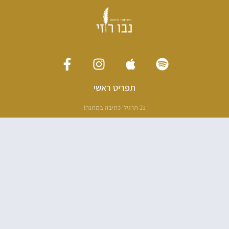
תפריט ראשי
21 תרגילי כתיבה במתנה!
ליווי כתיבה אישי
[חדר עריכה]
סדנה בניו יורק
ריטריט כתיבה תאילנד
סדנת כתיבה
הספרים שלי
100 דרכים לאבד את עצמך בהודו
100 דרכים לחזור
פודקאסט ספרותי