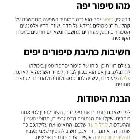
מהו סיפור יפה
בבסיסו,
סיפור
יפה הוא כזה המותיר השפעה מתמשכת על
קהלו. חורג ממילים גרידא על הדף, שוזר יחדיו אלמנטים
המעוררים רגש, מעוררים מחשבה ונשארים חרוטים בזיכרון
הקוראים.
חשיבות כתיבת סיפורים יפים
בעולם רווי תוכן, כוחו של סיפור יפהפה טמון ביכולתו
להתבלט. בין אם הוא מכוון לבדר, לעורר השראה או לאתגר,
עלילה
מעוצבת, עשויה לחרוג מגבולותיה ולהתחבר לקהלים
מגוונים.
הבנת היסודות
לפני שאתם כותבים את סיפורכם, חשוב להבין למי אתם
כותבים. שקלו את הנתונים הדמוגרפיים, תחומי העניין
וההעדפות
קהל היעד
שלכם, התאימו את עלילתכם כך
שתהדהד איתם. דרך אגב, חשוב להוסיף שאני מעביר
תהליכי ליווי כתיבה
אישיים עבור כותבים אמיצים.