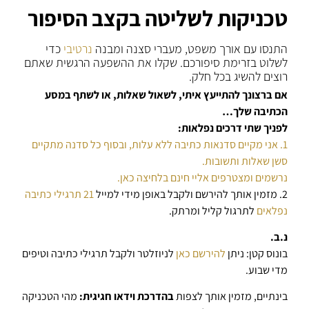
טכניקות לשליטה בקצב הסיפור
התנסו עם אורך משפט, מעברי סצנה ומבנה
נרטיבי
כדי
לשלוט בזרימת סיפורכם. שקלו את ההשפעה הרגשית שאתם
רוצים להשיג בכל חלק.
אם ברצונך להתייעץ איתי, לשאול שאלות, או לשתף במסע
הכתיבה שלך…
לפניך שתי דרכים נפלאות:
1. אני מקיים סדנאות כתיבה ללא עלות, ובסוף כל סדנה מתקיים
סשן שאלות ותשובות.
נרשמים ומצטרפים אליי חינם בלחיצה כאן.
2. מזמין אותך להירשם ולקבל באופן מידי למייל
21 תרגילי כתיבה
נפלאים
לתרגול קליל ומרתק.
נ.ב.
בונוס קטן: ניתן
להירשם כאן
לניוזלטר ולקבל תרגילי כתיבה וטיפים
מדי שבוע.
בינתיים, מזמין אותך לצפות
בהדרכת וידאו חגיגית:
מהי הטכניקה