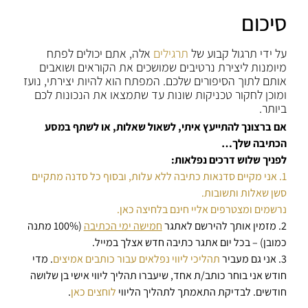
סיכום
על ידי תרגול קבוע של
תרגילים
אלה, אתם יכולים לפתח
מיומנות ליצירת נרטיבים שמושכים את הקוראים ושואבים
אותם לתוך הסיפורים שלכם. המפתח הוא להיות יצירתי, נועז
ומוכן לחקור טכניקות שונות עד שתמצאו את הנכונות לכם
ביותר.
אם ברצונך להתייעץ איתי, לשאול שאלות, או לשתף במסע
הכתיבה שלך…
לפניך שלוש דרכים נפלאות:
1. אני מקיים סדנאות כתיבה ללא עלות, ובסוף כל סדנה מתקיים
סשן שאלות ותשובות.
נרשמים ומצטרפים אליי חינם בלחיצה כאן.
2. מזמין אותך להירשם לאתגר
חמישה ימי הכתיבה
(100% מתנה
כמובן) – בכל יום אתגר כתיבה חדש אצלך במייל.
3. אני גם מעביר
תהליכי ליווי נפלאים עבור כותבים אמיצים
. מדי
חודש אני בוחר כותב/ת אחד, שיעברו תהליך ליווי אישי בן שלושה
חודשים. לבדיקת התאמתך לתהליך הליווי
לוחצים כאן
.