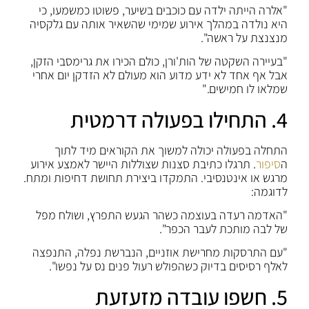
"אלרה הייתה ילדה עם כוכבים בשיער, פשוטו כמשמעו, כי
היא נולדה במהלך אירוע שמימי שהשאיר אותה עם גלקסיה
מנצנצת על ראשה".
"בעיירה השקטה של ​​הות'ורן, כולם הכירו את גרימסבי הזקן,
אבל אף אחד לא ידע מדוע הוא מעולם לא הזדקן יום אחרי
שמלאו לו חמישים."
4. התחילו בפעולה דרמטית
התחלה בפעולה יכולה למשוך את הקוראים מיד לתוך
ה
סיפור
. תרגלו כתיבת סצנות שצוללות היישר לאמצע אירוע
מרגש או אינטנסיבי. התמקדו ביצירת תחושת דחיפות ומתח.
לדוגמה:
"האדמה רעדה בעוצמה כשהר הגעש התפרץ, ושולח מפל
של לבה מותכת לעבר הכפר".
"עם התרסקות מחרישת אוזניים, הנברשת נפלה, התנפצה
לאלף רסיסים בדיוק כשהפולש רעול פנים נס על נפשו".
5. חשפו עובדה מזעזעת