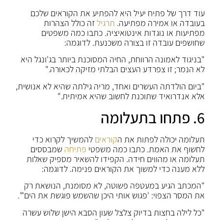
עוד דרך של פתיח יעיל היא להפתיע את הקוראים שלכם
בעובדה או אמירה מפתיעה.
תרגיל
זה כולל הצהרות
מפתיעות או נוגדות אינטואיציה. כתבו כמה משפטים
שחושפים עובדה זו בצורה משכנעת. לדוגמה:
"בניגוד לאמונה הרווחת, החיה המסוכנת ביותר בג'ונגל היא
לא הנמר; זו צפרדע העצים הבלתי מזיקה לכאורה."
"ביום הולדתה העשרים ואחד, מריה גילתה שהיא לא אנושית,
אלא אנדרואיד שתוכנת לחשוב שהיא אמיתית."
6. פתחו בתעלומה
תעלומה יכולה לפתות את ה
קוראים
להמשיך לקרוא כדי
לחשוף את האמת. כתבו כמה משפטי
פתיחה
שמבססים
תעלומה או מהווים חידה. הקפידו להשאיר מספיק שאלות
ללא מענה כדי למשוך את הקוראים פנימה. לדוגמה:
"המכתב הגיע במעטפה פשוטה, לא מסומנת, הנושאת רק
את המסר הצפוי: 'פגוש אותי היכן שהשמש פוגשת את הים'".
"כל לילה בחצות בדיוק צלצל שעון הסבא הישן שלוש עשרה