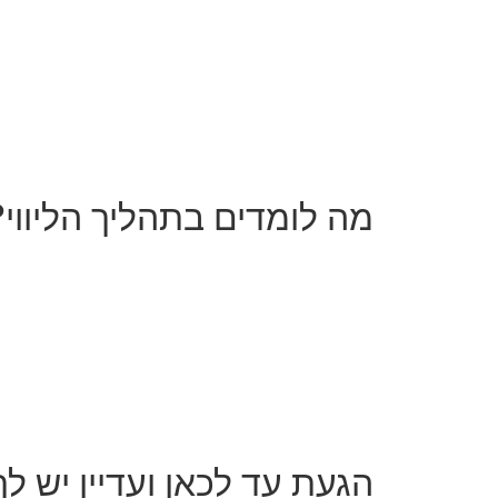
מה לומדים בתהליך הליווי?
הגיעה העת לכתוב את הספר על
לאורך מסע הכתיבה נלמד את הט
וכלים שיספקו לך בהירות והכוו
אנחנו נעבוד לצד דד-ליין שבוע
הגעת עד לכאן ועדיין יש ל