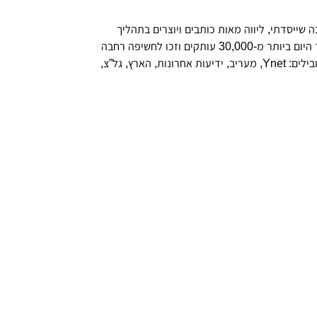
 שייסדתי, ליווה מאות כותבים ויוצרים בתהליך
ההגשמה שלהם. ספריי נמכרו עד היום ביותר מ-30,000 עותקים וזכו לחשיפה רחבה
עם המלצות בגופי התקשורת המובילים: Ynet, מעריב, ידיעות אחרונות, הארץ, גל”צ,